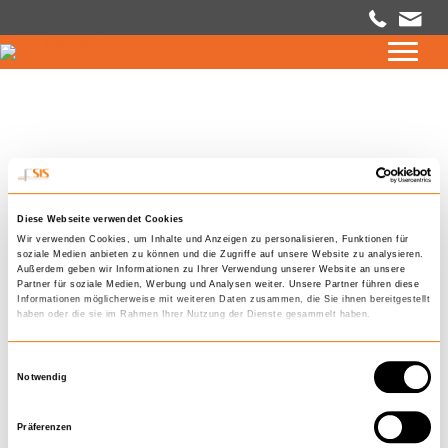
GET TO KNOW –
12.09.2024
Diese Webseite verwendet Cookies
Wir verwenden Cookies, um Inhalte und Anzeigen zu personalisieren, Funktionen für
soziale Medien anbieten zu können und die Zugriffe auf unsere Website zu analysieren.
Außerdem geben wir Informationen zu Ihrer Verwendung unserer Website an unsere
Partner für soziale Medien, Werbung und Analysen weiter. Unsere Partner führen diese
Informationen möglicherweise mit weiteren Daten zusammen, die Sie ihnen bereitgestellt
Komm um 18:00 Uhr vorbei und lerne FSIS bei einem persönlichen
haben oder die sie im Rahmen Ihrer Nutzung der Dienste gesammelt haben.
Firmenrundgang kennen.
E
Notwendig
i
← WORKSHOP – DIY MEETS FLORISTENSPINNEREI
n
OBERSCHWÄBISCHE BAROCKSTRASSE 2024 →
Präferenzen
w