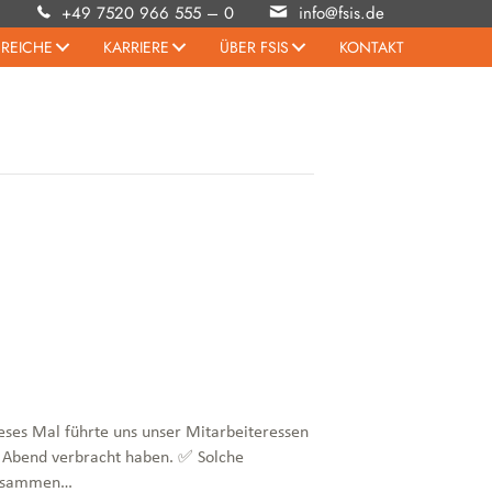
+49 7520 966 555 – 0
info@fsis.de
EREICHE
KARRIERE
ÜBER FSIS
KONTAKT
ses Mal führte uns unser Mitarbeiteressen
n Abend verbracht haben. ✅ Solche
 zusammen…