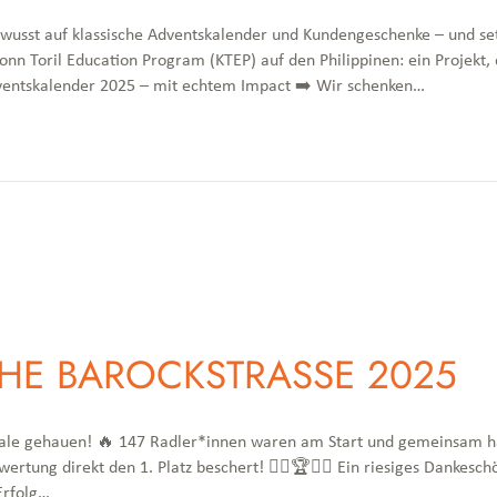
bewusst auf klassische Adventskalender und Kundengeschenke – und setz
ronn Toril Education Program (KTEP) auf den Philippinen: ein Projekt
ventskalender 2025 – mit echtem Impact ➡️ Wir schenken…
HE BAROCKSTRASSE 2025
Pedale gehauen! 🔥 147 Radler*innen waren am Start und gemeinsam h
rtung direkt den 1. Platz beschert! 🚴‍♀️🏆🚴‍♂️ Ein riesiges Dankesch
Erfolg…