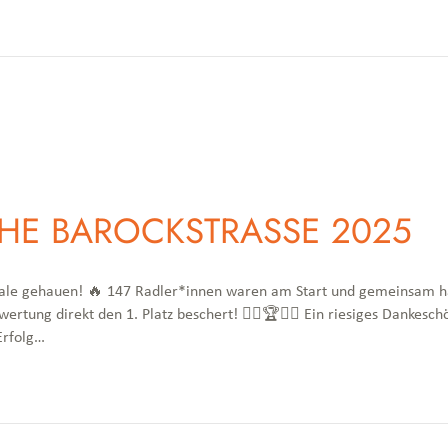
HE BAROCKSTRASSE 2025
Pedale gehauen! 🔥 147 Radler*innen waren am Start und gemeinsam h
rtung direkt den 1. Platz beschert! 🚴‍♀️🏆🚴‍♂️ Ein riesiges Dankesch
Erfolg…