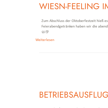
WIESN-FEELING I
Zum Abschluss der Oktoberfestzeit hieß es
Feierabendgetränken haben wir die abendl
🥨🍺
Weiterlesen
BETRIEBSAUSFLUG