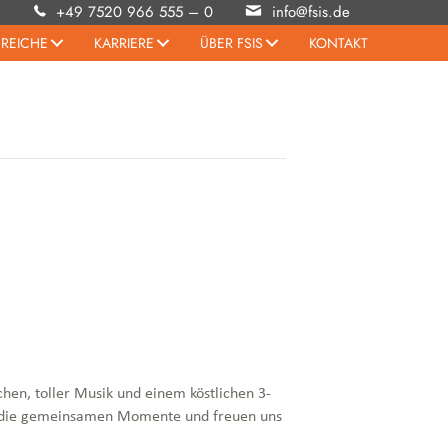
+49 7520 966 555 – 0
info@fsis.de
EREICHE
KARRIERE
ÜBER FSIS
KONTAKT
hen, toller Musik und einem köstlichen 3-
ll die gemeinsamen Momente und freuen uns